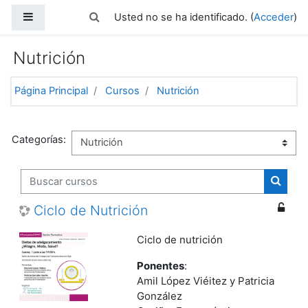
Salta al contenido principal
Panel lateral
Selector de búsqueda de entrada
Usted no se ha identificado. (
Acceder
)
Nutrición
Página Principal
Cursos
Nutrición
Categorías:
Buscar cursos
Buscar
Ciclo de Nutrición
Ciclo de nutrición
Ponentes
:
Amil López Viéitez y
Patricia
González