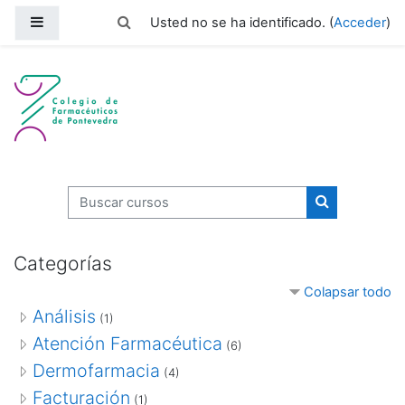
Salta al contenido principal
Panel lateral
Selector de búsqueda de entrada
Usted no se ha identificado. (
Acceder
)
Formación COF Pontevedra
Buscar cursos
Buscar curso
Categorías
Colapsar todo
Análisis
(1)
Atención Farmacéutica
(6)
Dermofarmacia
(4)
Facturación
(1)