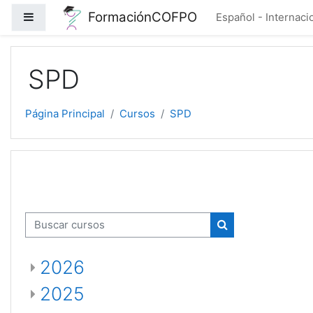
Salta al contenido principal
FormaciónCOFPO
Panel lateral
Español - Internacion
SPD
Página Principal
Cursos
SPD
Buscar cursos
Buscar cursos
2026
2025