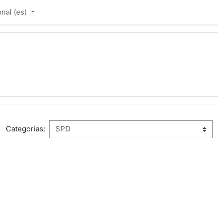
al ‎(es)‎
Categorías: