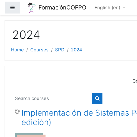
Skip to main content
FormaciónCOFPO
Side panel
English ‎(en)‎
2024
Home
Courses
SPD
2024
Co
Search courses
Search courses
Implementación de Sistemas Pe
edición)