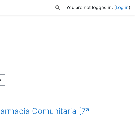
Toggle search input
You are not logged in. (
Log in
)
Farmacia Comunitaria (7ª