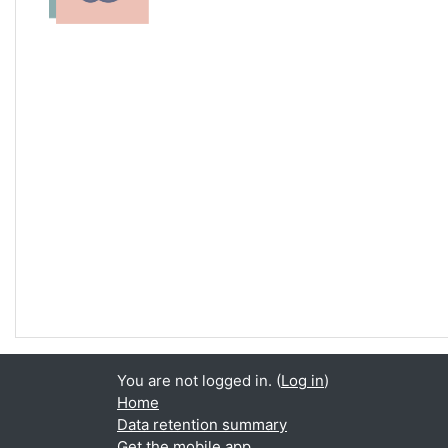
You are not logged in. (
Log in
)
Home
Data retention summary
Get the mobile app