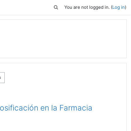
Toggle search input
You are not logged in. (
Log in
)
osificación en la Farmacia