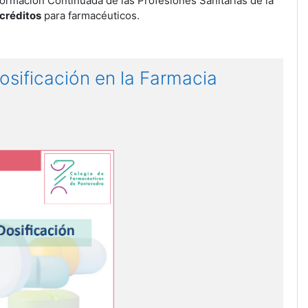
ormación Continuada de las Profesiones Sanitarias de la
 créditos
para farmacéuticos.
osificación en la Farmacia