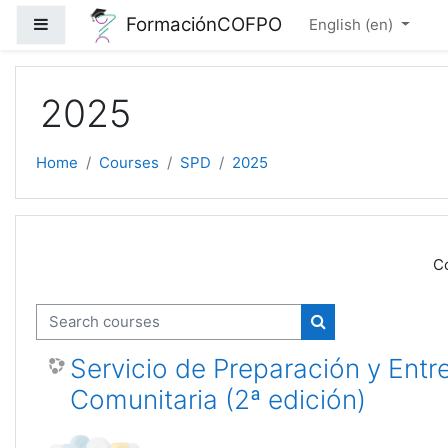
Skip to main content
FormaciónCOFPO
Side panel
English ‎(en)‎
2025
Home
Courses
SPD
2025
Co
Search courses
Search courses
Servicio de Preparación y Entr
Comunitaria (2ª edición)